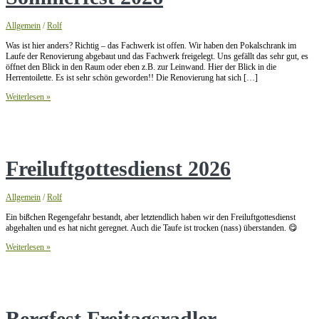
Allgemein
/
Rolf
Was ist hier anders? Richtig – das Fachwerk ist offen. Wir haben den Pokalschrank im
Laufe der Renovierung abgebaut und das Fachwerk freigelegt. Uns gefällt das sehr gut, es
öffnet den Blick in den Raum oder eben z.B. zur Leinwand. Hier der Blick in die
Herrentoilette. Es ist sehr schön geworden!! Die Renovierung hat sich […]
Sommerfest
Weiterlesen »
2026
Freiluftgottesdienst 2026
Allgemein
/
Rolf
Ein bißchen Regengefahr bestandt, aber letztendlich haben wir den Freiluftgottesdienst
abgehalten und es hat nicht geregnet. Auch die Taufe ist trocken (nass) überstanden. 😋
Freiluftgottesdienst
Weiterlesen »
2026
Bergfest Freitagsradler