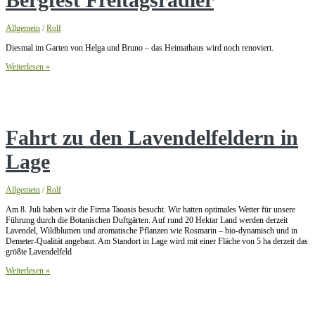
Allgemein
/
Rolf
Diesmal im Garten von Helga und Bruno – das Heimathaus wird noch renoviert.
Bergfest
Weiterlesen »
Freitagsradler
Fahrt zu den Lavendelfeldern in
Lage
Allgemein
/
Rolf
Am 8. Juli haben wir die Firma Taoasis besucht. Wir hatten optimales Wetter für unsere
Führung durch die Botanischen Duftgärten. Auf rund 20 Hektar Land werden derzeit
Lavendel, Wildblumen und aromatische Pflanzen wie Rosmarin – bio-dynamisch und in
Demeter-Qualität angebaut. Am Standort in Lage wird mit einer Fläche von 5 ha derzeit das
größte Lavendelfeld
Fahrt
Weiterlesen »
zu
den
Lavendelfeldern
in