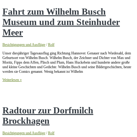
Lage
Fahrt zum Wilhelm Busch
Museum und zum Steinhuder
Meer
Besichtigungen und Ausflüge
/
Rolf
Unser diesjähriger Tagesausflug ging Richtung Hannover. Genauer nach Wiedesahl, dem
Geburtsort von Wilhelm Busch. Wilhelm Busch, der Zeichner und Dichter von Max und
Moritz, Fipps dem Affen, Plisch und Plum, Hans Huckebein und hunderte andere große
und kleine Geschichten und Gedichte. Wilhelm Busch und seine Bildergeschichten, heute
werden sie Comics genannt. Wenig bekannt ist Wilhelm
Fahrt
Weiterlesen »
zum
Wilhelm
Busch
Museum
und
zum
Radtour zur Dorfmilch
Steinhuder
Meer
Brockhagen
Besichtigungen und Ausflüge
/
Rolf