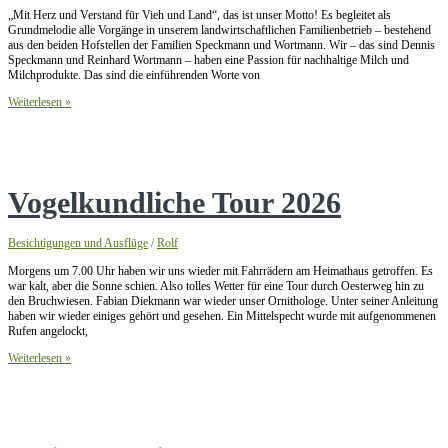
„Mit Herz und Verstand für Vieh und Land“, das ist unser Motto! Es begleitet als
Grundmelodie alle Vorgänge in unserem landwirtschaftlichen Familienbetrieb – bestehend
aus den beiden Hofstellen der Familien Speckmann und Wortmann. Wir – das sind Dennis
Speckmann und Reinhard Wortmann – haben eine Passion für nachhaltige Milch und
Milchprodukte. Das sind die einführenden Worte von
Radtour
Weiterlesen »
zur
Dorfmilch
Brockhagen
Vogelkundliche Tour 2026
Besichtigungen und Ausflüge
/
Rolf
Morgens um 7.00 Uhr haben wir uns wieder mit Fahrrädern am Heimathaus getroffen. Es
war kalt, aber die Sonne schien. Also tolles Wetter für eine Tour durch Oesterweg hin zu
den Bruchwiesen. Fabian Diekmann war wieder unser Ornithologe. Unter seiner Anleitung
haben wir wieder einiges gehört und gesehen. Ein Mittelspecht wurde mit aufgenommenen
Rufen angelockt,
Vogelkundliche
Weiterlesen »
Tour
2026