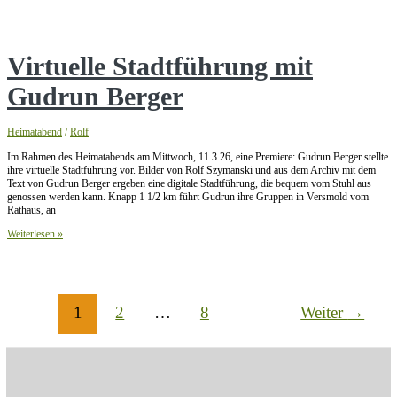
unseren
Torbogen
Virtuelle Stadtführung mit
Gudrun Berger
Heimatabend
/
Rolf
Im Rahmen des Heimatabends am Mittwoch, 11.3.26, eine Premiere: Gudrun Berger stellte
ihre virtuelle Stadtführung vor. Bilder von Rolf Szymanski und aus dem Archiv mit dem
Text von Gudrun Berger ergeben eine digitale Stadtführung, die bequem vom Stuhl aus
genossen werden kann. Knapp 1 1/2 km führt Gudrun ihre Gruppen in Versmold vom
Rathaus, an
Virtuelle
Weiterlesen »
Stadtführung
mit
Gudrun
Berger
1
2
…
8
Weiter
→