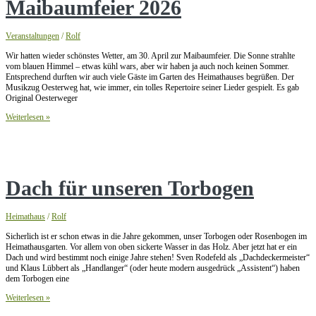
Maibaumfeier 2026
Veranstaltungen
/
Rolf
Wir hatten wieder schönstes Wetter, am 30. April zur Maibaumfeier. Die Sonne strahlte
vom blauen Himmel – etwas kühl wars, aber wir haben ja auch noch keinen Sommer.
Entsprechend durften wir auch viele Gäste im Garten des Heimathauses begrüßen. Der
Musikzug Oesterweg hat, wie immer, ein tolles Repertoire seiner Lieder gespielt. Es gab
Original Oesterweger
Maibaumfeier
Weiterlesen »
2026
Dach für unseren Torbogen
Heimathaus
/
Rolf
Sicherlich ist er schon etwas in die Jahre gekommen, unser Torbogen oder Rosenbogen im
Heimathausgarten. Vor allem von oben sickerte Wasser in das Holz. Aber jetzt hat er ein
Dach und wird bestimmt noch einige Jahre stehen! Sven Rodefeld als „Dachdeckermeister“
und Klaus Lübbert als „Handlanger“ (oder heute modern ausgedrück „Assistent“) haben
dem Torbogen eine
Dach
Weiterlesen »
für