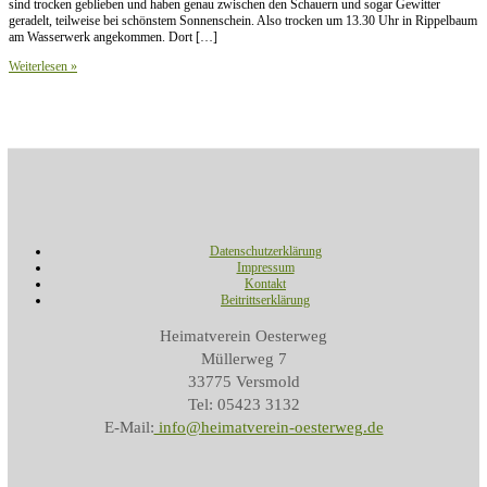
sind trocken geblieben und haben genau zwischen den Schauern und sogar Gewitter
geradelt, teilweise bei schönstem Sonnenschein. Also trocken um 13.30 Uhr in Rippelbaum
am Wasserwerk angekommen. Dort […]
Radtour
Weiterlesen »
zum
Wasserwerk
Rippelbaum
Datenschutzerklärung
Impressum
Kontakt
Beitrittserklärung
Heimatverein Oesterweg
Müllerweg 7
33775 Versmold
Tel: 05423 3132
E-Mail:
info@heimatverein-oesterweg.de