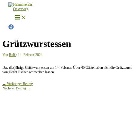
Zum
Inhalt
springen
Grützwurstessen
Von
Rolf
/
14. Februar 2024
Das diesjährige Grützwurstessen am 14. Februar. Über 40 Gäste haben sich die Grützwurst
von Detlef Escher schmecken lassen.
←
Vorheriger Beitrag
Nächster Beitrag
→