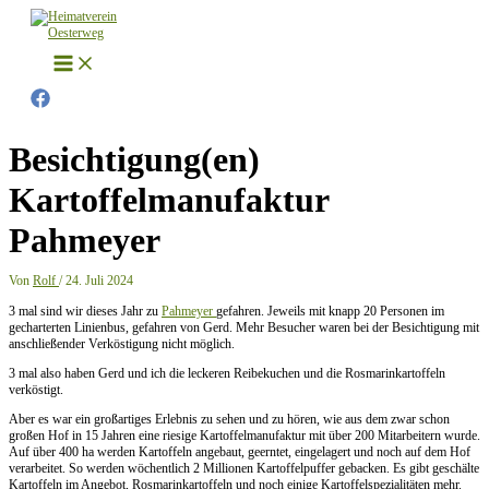
Zum
Inhalt
springen
Besichtigung(en)
Kartoffelmanufaktur
Pahmeyer
Von
Rolf
/
24. Juli 2024
3 mal sind wir dieses Jahr zu
Pahmeyer
gefahren. Jeweils mit knapp 20 Personen im
gecharterten Linienbus, gefahren von Gerd. Mehr Besucher waren bei der Besichtigung mit
anschließender Verköstigung nicht möglich.
3 mal also haben Gerd und ich die leckeren Reibekuchen und die Rosmarinkartoffeln
verköstigt.
Aber es war ein großartiges Erlebnis zu sehen und zu hören, wie aus dem zwar schon
großen Hof in 15 Jahren eine riesige Kartoffelmanufaktur mit über 200 Mitarbeitern wurde.
Auf über 400 ha werden Kartoffeln angebaut, geerntet, eingelagert und noch auf dem Hof
verarbeitet. So werden wöchentlich 2 Millionen Kartoffelpuffer gebacken. Es gibt geschälte
Kartoffeln im Angebot, Rosmarinkartoffeln und noch einige Kartoffelspezialitäten mehr.